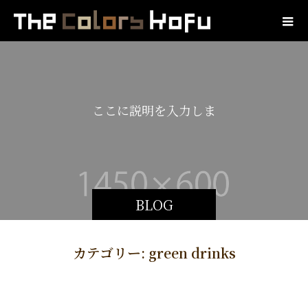
こ
こ
に
説
明
を
入
力
し
ま
す
。
BLOG
カテゴリー:
green drinks