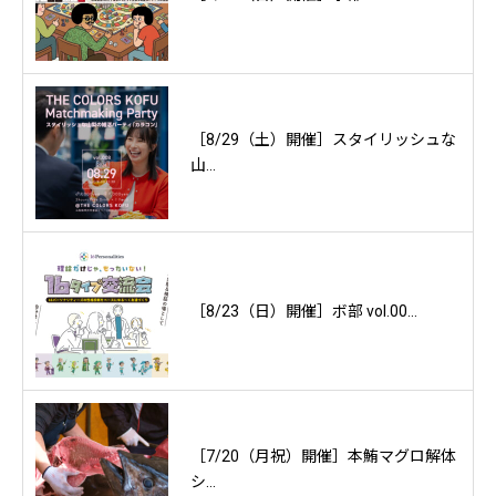
［8/29（土）開催］スタイリッシュな
山...
［8/23（日）開催］ボ部 vol.00...
［7/20（月祝）開催］本鮪マグロ解体
シ...