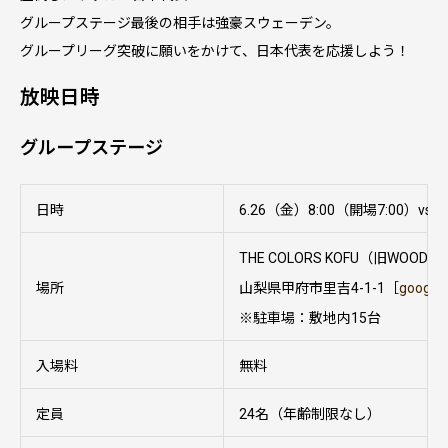
グループステージ最後の相手は強豪スウェーデン。
グループリーグ突破に願いをかけて、日本代表を応援しよう！
放映日時
グループステージ
日時
6.26（金）8:00（開場7:00）v
THE COLORS KOFU（旧WOODS
場所
山梨県甲府市里吉4-1-1［
google
※駐車場：敷地内15台
入場料
無料
定員
24名（年齢制限なし）