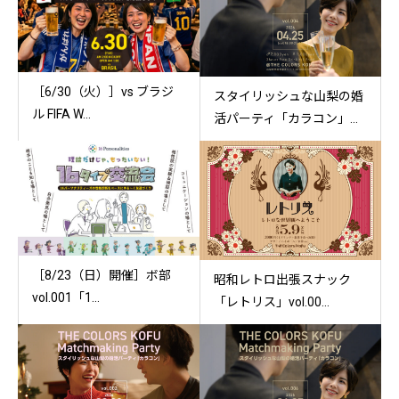
［6/30（火）］vs ブラジ
スタイリッシュな山梨の婚
ル FIFA W...
活パーティ「カラコン」...
［8/23（日）開催］ボ部
昭和レトロ出張スナック
vol.001「1...
「レトリス」vol.00...